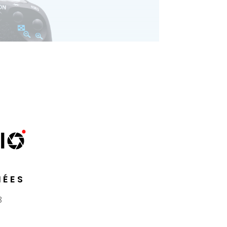
ÉES
8