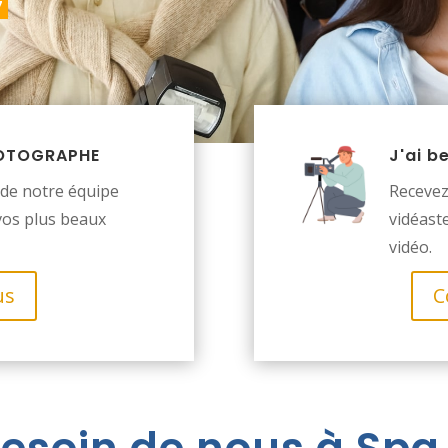
7
PHOTOGRAPHE
J'ai b
de notre équipe
Recevez
vos plus beaux
vidéast
vidéo.
us
C