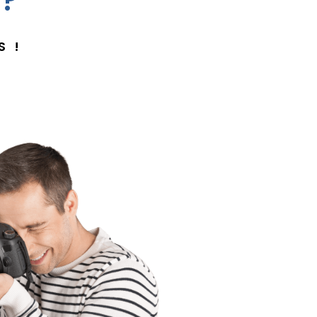
 ?
S !