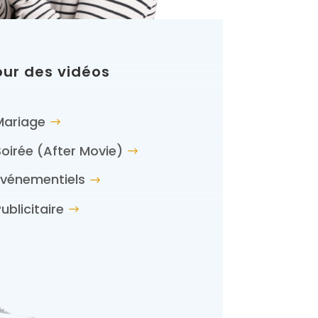
our des vidéos
Mariage
Soirée (After Movie)
Événementiels
ublicitaire