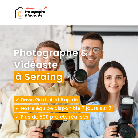
Photographe &
Vidéaste
à Seraing
✓ Devis Gratuit et Rapide
✓ Notre équipe disponible 7 jours sur 7
✓ Plus de 500 projets réalisés