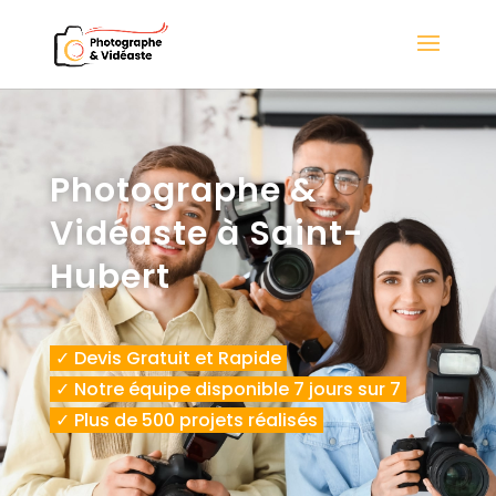
Photographe &
Vidéaste à Saint-
Hubert
✓ Devis Gratuit et Rapide
✓ Notre équipe disponible 7 jours sur 7
✓ Plus de 500 projets réalisés