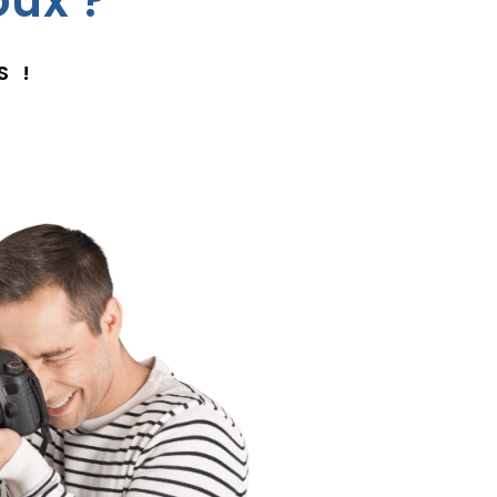
oux ?
S !