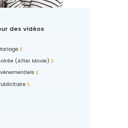
our des vidéos
Mariage
Soirée (After Movie)
Événementiels
ublicitaire