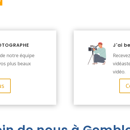
7
PHOTOGRAPHE
J'ai b
de notre équipe
Recevez
vos plus beaux
vidéast
vidéo.
us
C