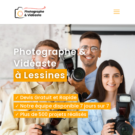
Photographe &
Vidéaste
à Lessines
✓ Devis Gratuit et Rapide
✓ Notre équipe disponible 7 jours sur 7
✓ Plus de 500 projets réalisés